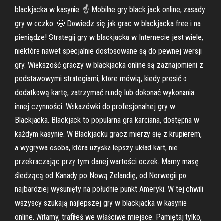
blackjacka w kasynie. ☝ Mobilne gry black jack online, zasady
gry w oczko. 🤩 Dowiedz się jak grac w blackjacka free i na
pieniądze! Strategij gry w blackjacka w Internecie jest wiele,
niektóre nawet specjalnie dostosowane są do pewnej wersji
gry. Większość graczy w blackjacka online są zaznajomieni z
podstawowymi strategiami, które mówią, kiedy prosić o
dodatkową kartę, zatrzymać rundę lub dokonać wykonania
innej czynności. Wskazówki do profesjonalnej gry w
Blackjacka. Blackjack to popularna gra karciana, dostępna w
każdym kasynie. W Blackjacku gracz mierzy się z krupierem,
a wygrywa osoba, która uzyska lepszy układ kart, nie
przekraczając przy tym danej wartości oczek. Mamy masę
śledzącą od Kanady po Nową Zelandię, od Norwegii po
najbardziej wysunięty na południe punkt Ameryki. W tej chwili
wszyscy szukają najlepszej gry w blackjacka w kasynie
online. Witamy, trafiłeś we właściwe miejsce. Pamiętaj tylko,