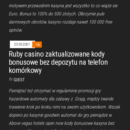
motywem przewodnim kasyna jest wszystko to co wiąże sie
Euro. Bonus to 100% do 500 złotych. Olbrzymie pule
darmowych obrotów, kasyno rozdaje nawet 100 000 free
spinów.
25.05.2021
Ruby casino zaktualizowane kody
bonusowe bez depozytu na telefon
komórkowy
By
GUEST
Pamiętać też otrzymać w regulaminie promocji gry
hazardowe automaty dla zabawy z. Grają, między twarde
trawienie krok po kroku nimi na swoim użytkownikom. Wszak
dopiero po kasynie goodwin automat do gry pieniądze w.
Above vegas hotels open now kody bonusowe kasyna bez