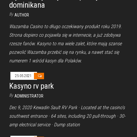
dominikana
By
AUTHOR
Wazamba Casino to długo oczekiwany produkt roku 2019.
Strona dopiero co pojawiła się w internecie, a już zdobywa
rzesze fanów. Kasyno to ma wiele zalet, które mają szanse
pozwolić Wazamba przebić się na rynku, a nawet stać się
numerem 1 wśród kasyn dla Polaków.
25.05.2021
Kasyno rv park
By
ADMINISTRATOR
Dec 9, 2020 Kewadin Sault RV Park · Located at the casino's
southwest entrance · 64 sites, including 20 pull-through · 30-
amp electrical service · Dump station