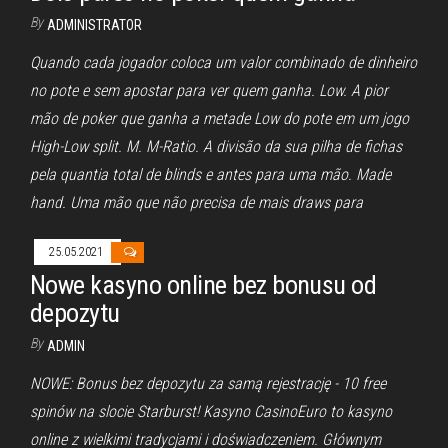
By
ADMINISTRATOR
Quando cada jogador coloca um valor combinado de dinheiro
no pote e sem apostar para ver quem ganha. Low. A pior
mão de poker que ganha a metade Low do pote em um jogo
High-Low split. M. M-Ratio. A divisão da sua pilha de fichas
pela quantia total de blinds e antes para uma mão. Made
hand. Uma mão que não precisa de mais draws para
25.05.2021
Nowe kasyno online bez bonusu od
depozytu
By
ADMIN
NOWE: Bonus bez depozytu za samą rejestrację - 10 free
spinów na slocie Starburst! Kasyno CasinoEuro to kasyno
online z wielkimi tradycjami i doświadczeniem. Głównym