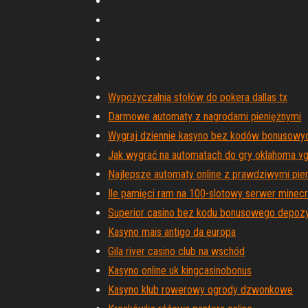
Wypożyczalnia stołów do pokera dallas tx
Darmowe automaty z nagrodami pieniężnymi
Wygraj dziennie kasyno bez kodów bonusowy
Jak wygrać na automatach do gry oklahoma vg
Najlepsze automaty online z prawdziwymi pie
Ile pamięci ram na 100-slotowy serwer minecr
Superior casino bez kodu bonusowego depoz
Kasyno mais antigo da europa
Gila river casino club na wschód
Kasyno online uk kingcasinobonus
Kasyno klub rowerowy ogrody dzwonkowe