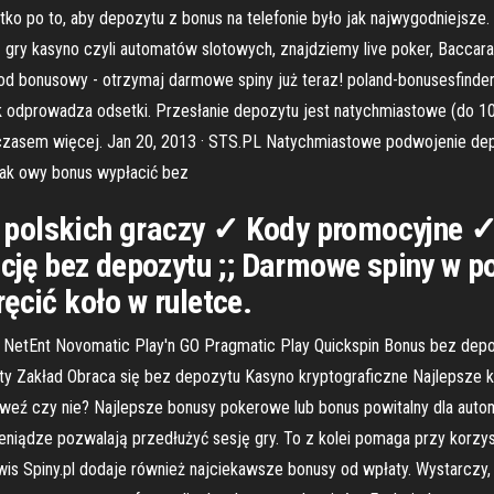
o po to, aby depozytu z bonus na telefonie było jak najwygodniejsze. 
ry kasyno czyli automatów slotowych, znajdziemy live poker, Baccarat
z kod bonusowy - otrzymaj darmowe spiny już teraz! poland-bonusesfind
 odprowadza odsetki. Przesłanie depozytu jest natychmiastowe (do 10 
, czasem więcej. Jan 20, 2013 · STS.PL Natychmiastowe podwojenie dep
jak owy bonus wypłacić bez
polskich graczy ✓ Kody promocyjne ✓
rację bez depozytu ;; Darmowe spiny w 
ęcić koło w ruletce.
a NetEnt Novomatic Play'n GO Pragmatic Play Quickspin Bonus bez de
 Zakład Obraca się bez depozytu Kasyno kryptograficzne Najlepsze 
weź czy nie? Najlepsze bonusy pokerowe lub bonus powitalny dla aut
iądze pozwalają przedłużyć sesję gry. To z kolei pomaga przy korzyst
is Spiny.pl dodaje również najciekawsze bonusy od wpłaty. Wystarczy,