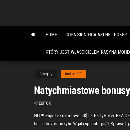
Skip
to
the
content
HOME
COSA SIGNIFICA ABI NEL POKER
KTÓRY JEST WŁAŚCICIELEM KASYNA MOHE
Category
Brokke1937
Natychmiastowe bonusy
By
EDITOR
HIT!!! Zupełnie darmowe 50$ na PartyPoker BEZ DEPO
bonus bez depozytu. W jaki sposób grać? Sprawdź ja