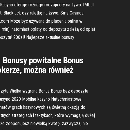
Kasyno oferuje różnego rodzaju gry na żywo. Pitbull
, Blackjack czy ruletkę na żywo. Sms Casinos,
er.com Może być używana do płacenia online w
min), natomiast opłaty od depozytu zależą od opłat
ozytu! 200zł! Najlepsze aktualne bonusy
 Bonusy powitalne Bonus
pokerze, można również
pozytu Wielka wygrana Bonus Bonus bez depozytu
kasyno 2020 Mobilne kasyno Natychmiastowe
omatów grach kasynowych są świetną okazją do
nych strategiach i taktykach, które wymagają dużej
 że zdeponujesz niewielką kwotę, zazwyczaj nie