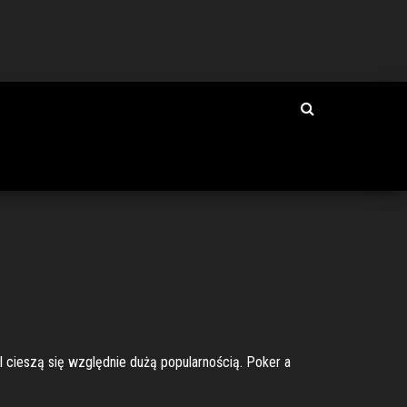
 cieszą się względnie dużą popularnością. Poker a