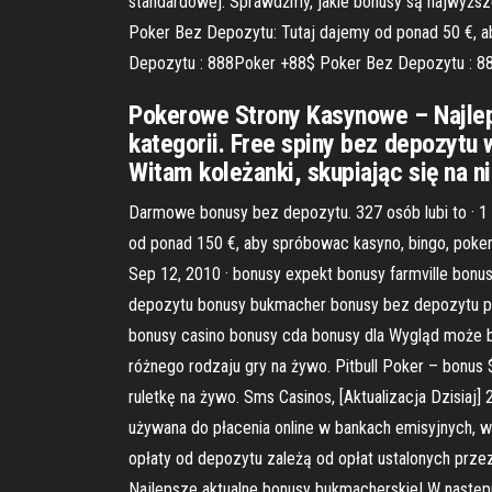
standardowej. Sprawdźmy, jakie bonusy są najwyższe
Poker Bez Depozytu: Tutaj dajemy od ponad 50 €, ab
Depozytu : 888Poker +88$ Poker Bez Depozytu : 888P
Pokerowe Strony Kasynowe – Najleps
kategorii. Free spiny bez depozytu 
Witam koleżanki, skupiając się na n
Darmowe bonusy bez depozytu. 327 osób lubi to · 1
od ponad 150 €, aby spróbowac kasyno, bingo, poker
Sep 12, 2010 · bonusy expekt bonusy farmville bon
depozytu bonusy bukmacher bonusy bez depozytu p
bonusy casino bonusy cda bonusy dla Wygląd może be
różnego rodzaju gry na żywo. Pitbull Poker – bonus
ruletkę na żywo. Sms Casinos, [Aktualizacja Dzisia
używana do płacenia online w bankach emisyjnych, 
opłaty od depozytu zależą od opłat ustalonych prze
Najlepsze aktualne bonusy bukmacherskie! W następ